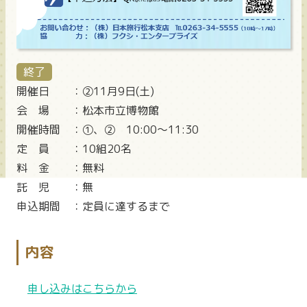
終了
開催日
：②11月9日(土)
会 場
：松本市立博物館
開催時間
：①、② 10:00～11:30
定 員
：10組20名
料 金
：無料
託 児
：無
申込期間
：定員に達するまで
内容
申し込みはこちらから