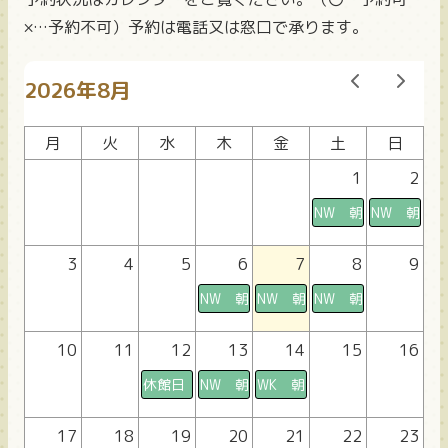
×…予約不可）予約は電話又は窓口で承ります。
2026年8月
月
火
水
木
金
土
日
1
2
NW 朝〇 昼〇 夜
NW 朝〇
3
4
5
6
7
8
9
NW 朝× 昼〇 夜〇
NW 朝〇 昼〇 夜〇
NW 朝〇 昼〇 夜
10
11
12
13
14
15
16
休館日
NW 朝× 昼〇 夜〇
WK 朝〇 昼〇 夜〇
17
18
19
20
21
22
23